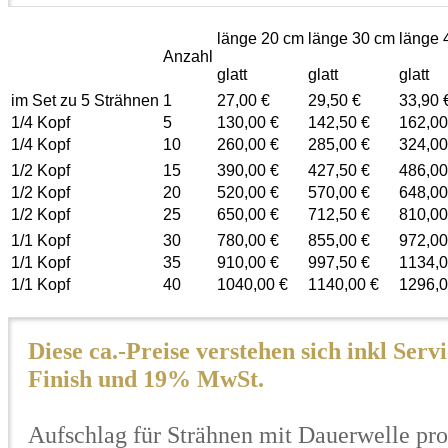
länge 20 cm
länge 30 cm
länge 
Anzahl
glatt
glatt
glatt
im Set zu 5 Strähnen
1
27,00 €
29,50 €
33,90 
1/4 Kopf
5
130,00 €
142,50 €
162,00
1/4 Kopf
10
260,00 €
285,00 €
324,00
1/2 Kopf
15
390,00 €
427,50 €
486,00
1/2 Kopf
20
520,00 €
570,00 €
648,00
1/2 Kopf
25
650,00 €
712,50 €
810,00
1/1 Kopf
30
780,00 €
855,00 €
972,00
1/1 Kopf
35
910,00 €
997,50 €
1134,0
1/1 Kopf
40
1040,00 €
1140,00 €
1296,0
Diese ca.-Preise verstehen sich inkl Servi
Finish und 19% MwSt.
Aufschlag für Strähnen mit Dauerwelle pro